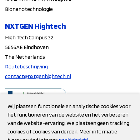
Bionanotechnologie
NXTGEN Hightech
High Tech Campus 32
5656AE Eindhoven
The Netherlands
Routebeschrijving
contact@nxtgenhightech.nl
Wij plaatsen functionele en analytische cookies voor
het functioneren van de website en het verbeteren
Contact
van de website-ervaring. We plaatsen geen tracking
cookies of cookies van derden. Meer informatie
Privacy verklaring
hierover vind je in ons
cookiebeleid