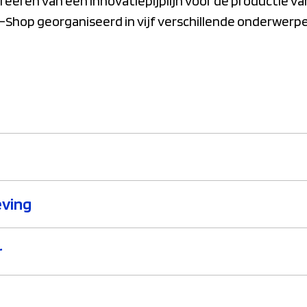
eëren van een innovatiepijplijn voor de productie va
Shop georganiseerd in vijf verschillende onderwerp
eving
r