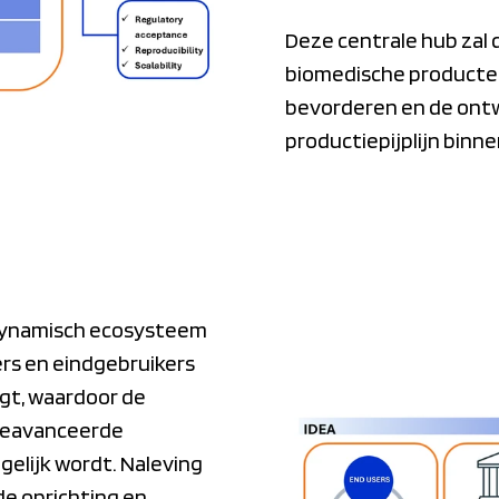
Deze centrale hub zal
biomedische producten
bevorderen en de ont
productiepijplijn binn
dynamisch ecosysteem
ers en eindgebruikers
gt, waardoor de
 geavanceerde
elijk wordt. Naleving
e oprichting en