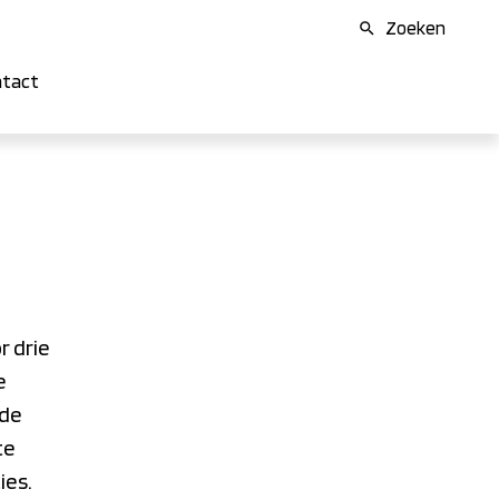
Zoeken
tact
r drie
e
nde
te
ies.