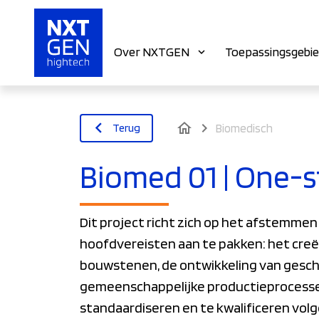
Over NXTGEN
Toepassingsgebi
home
Terug
Biomedisch
Biomed 01 | One-
Dit project richt zich op het afstemme
hoofdvereisten aan te pakken: het cre
bouwstenen, de ontwikkeling van gesc
gemeenschappelijke productieprocessen
standaardiseren en te kwalificeren volg