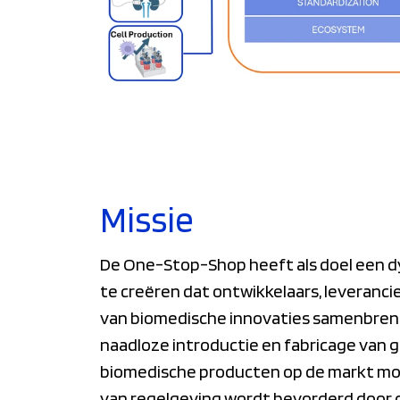
Missie
De One-Stop-Shop heeft als doel een 
te creëren dat ontwikkelaars, leveranci
van biomedische innovaties samenbren
naadloze introductie en fabricage van
biomedische producten op de markt mog
van regelgeving wordt bevorderd door d