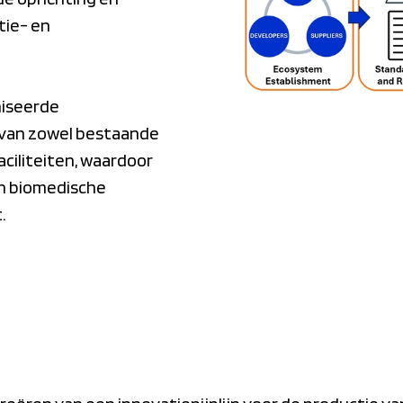
tie- en
niseerde
n van zowel bestaande
aciliteiten, waardoor
an biomedische
.