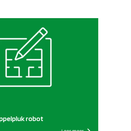
appelpluk robot
Lees meer