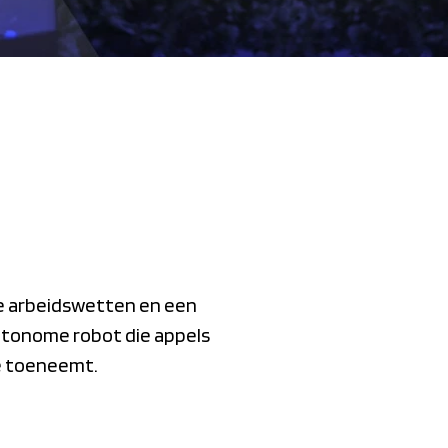
re arbeidswetten en een
autonome robot die appels
ie toeneemt.