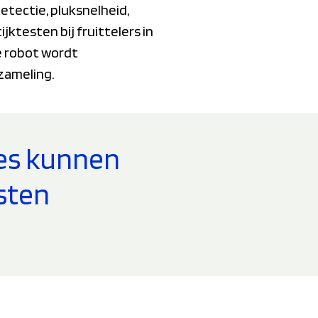
tectie, pluksnelheid,
jktesten bij fruittelers in
e robot wordt
zameling.
ces kunnen
sten