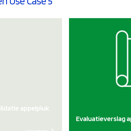
n Use Case 5
idatie appelpluk
Evaluatieverslag 
Lees meer