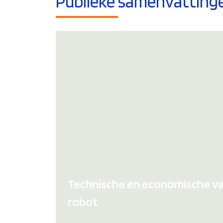
Publieke samenvattinge
Technische en economische val
robot