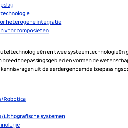
opslag
etechnologie
or heterogene integratie
ken voor composieten
 sleuteltechnologieën en twee systeemtechnologieën g
 breed toepassingsgebied en vormen de wetenschapp
le kennisvragen uit de eerdergenoemde toepassings
 / Robotica
 / Lithografische systemen
hnologie