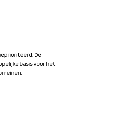
eprioriteerd. De
elijke basis voor het
domeinen.