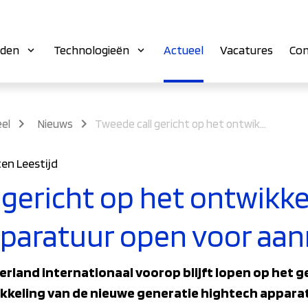
eden
Technologieën
Actueel
Vacatures
Con
el
Nieuws
Tweede call gericht op het ontwikkelen van hightech apparatuur open voor aanmeldingen
en Leestijd
 gericht op het ontwikk
pparatuur open voor aa
derland internationaal voorop blijft lopen op het 
kkeling van de nieuwe generatie hightech apparat