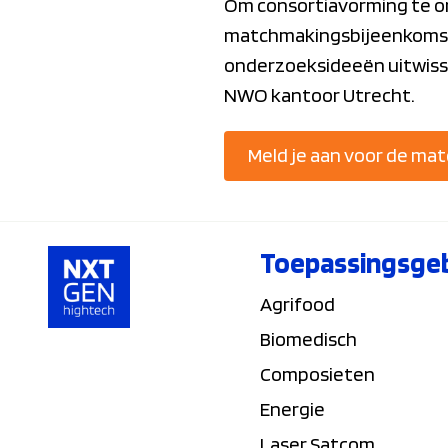
Om consortiavorming te 
matchmakingsbijeenkomst.
onderzoeksideeën uitwisse
NWO kantoor Utrecht.
Meld je aan voor de m
Toepassingsge
Agrifood
Biomedisch
Composieten
Energie
Laser Satcom