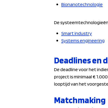
Bionanotechnologie
De systeemtechnologieë
Smart industry
Systems engineering
Deadlines en d
De deadline voor het indi
project is minimaal € 1.0
looptijd van het voorgestel
Matchmaking