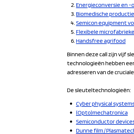
Energieconversie en -
Biomedische producti
Semicon equipment vo
Flexibele microfabrie
Handsfree agrifood
Binnen deze call zijn vijf
technologieën hebben een
adresseren van de crucia
De sleuteltechnologieën:
Cyber physical systems
(Opto)mechatronica
Semiconductor devices
Dunne film / Plasmatec