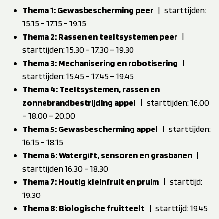
Thema 1: Gewasbescherming peer
| starttijden:
15.15 – 17.15 – 19.15
Thema 2: Rassen en teeltsystemen peer
|
starttijden: 15.30 – 17.30 – 19.30
Thema 3: Mechanisering en robotisering
|
starttijden: 15.45 – 17.45 – 19.45
Thema 4: Teeltsystemen, rassen en
zonnebrandbestrijding appel
| starttijden: 16.00
– 18.00 – 20.00
Thema 5: Gewasbescherming appel
| starttijden:
16.15 – 18.15
Thema 6: Watergift, sensoren en grasbanen
|
starttijden 16.30 – 18.30
Thema 7: Houtig kleinfruit en pruim
| starttijd:
19.30
Thema 8: Biologische fruitteelt
| starttijd: 19.45