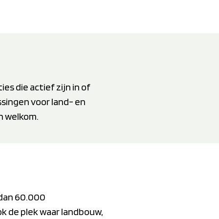
s die actief zijn in of
ssingen voor land- en
jn welkom.
r dan 60.000
ok de plek waar landbouw,