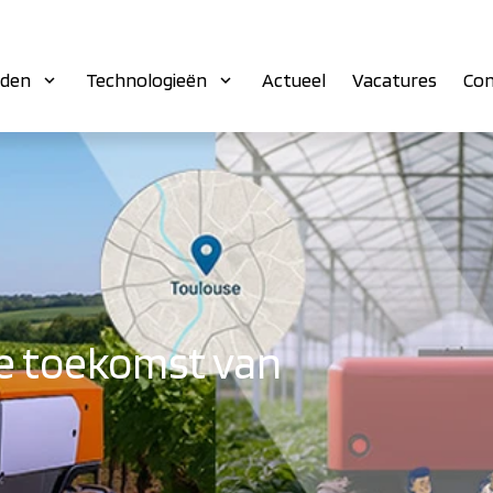
eden
Technologieën
Actueel
Vacatures
Con
e toekomst van