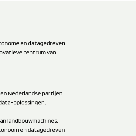
autonome en datagedreven
novatieve centrum van
en Nederlandse partijen.
data-oplossingen,
 van landbouwmachines.
utonoom en datagedreven