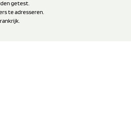
rden getest.
rs te adresseren.
ankrijk.