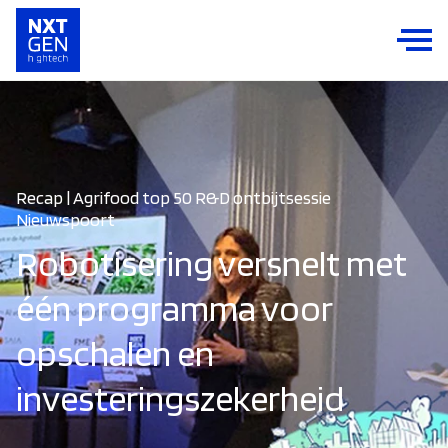
Recap | Agrifood top 50 R&D ontbijtsessie
Nieuwspoort
Robotisering versnelt met
één programma voor
opschalen en
investeringszekerheid