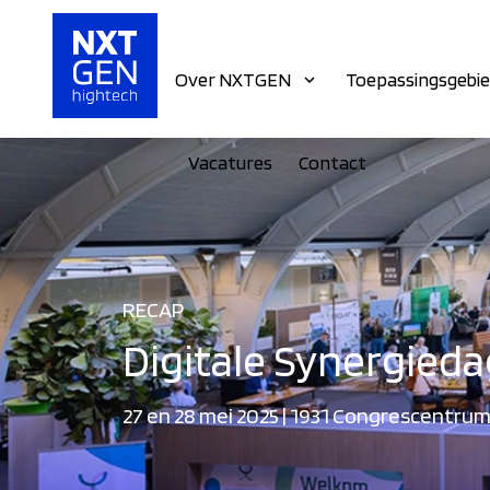
Over NXTGEN
Toepassingsgebi
Vacatures
Contact
RECAP
Digitale Synergied
27 en 28 mei 2025 | 1931 Congrescentru