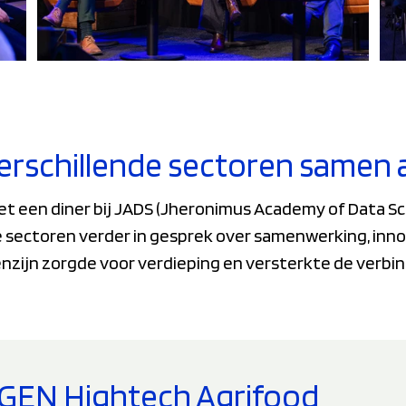
 verschillende sectoren samen 
t een diner bij JADS (Jheronimus Academy of Data Sci
nde sectoren verder in gesprek over samenwerking, in
enzijn zorgde voor verdieping en versterkte de verbi
TGEN Hightech Agrifood