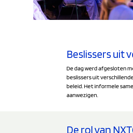
Beslissers uit
De dag werd afgesloten me
beslissers uit verschille
beleid. Het informele sam
aanwezigen.
De rol van NX