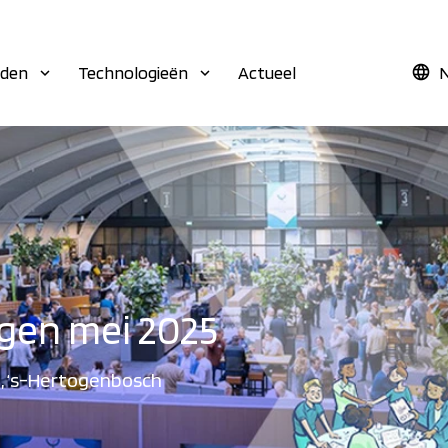
eden
Technologieën
Actueel
N
agen mei 2025
m, ‘s-Hertogenbosch