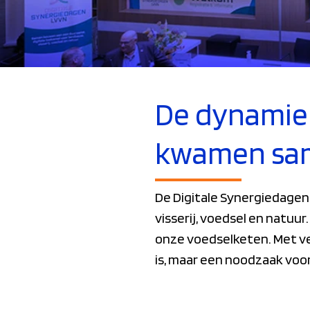
De dynamie
kwamen sa
De Digitale Synergiedagen
visserij, voedsel en natu
onze voedselketen. Met vee
is, maar een noodzaak vo