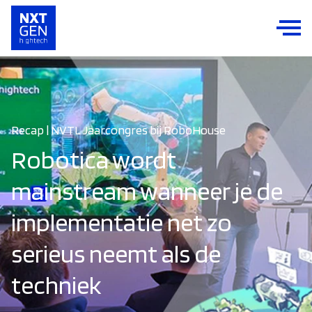
Recap | NVTL Jaarcongres bij RoboHouse
Robotica wordt
mainstream wanneer je de
implementatie net zo
serieus neemt als de
techniek