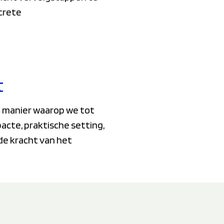
crete
t
 de manier waarop we tot
acte, praktische setting,
de kracht van het