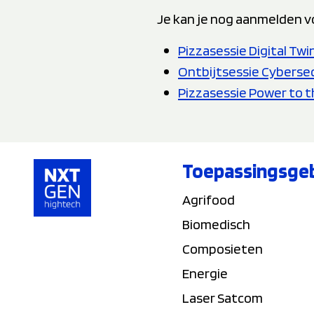
Je kan je nog aanmelden vo
Pizzasessie Digital Twi
Ontbijtsessie Cybersec
Pizzasessie Power to t
Toepassingsge
Agrifood
Biomedisch
Composieten
Energie
Laser Satcom