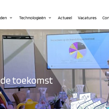
eden
Technologieën
Actueel
Vacatures
Con
de toekomst
jk