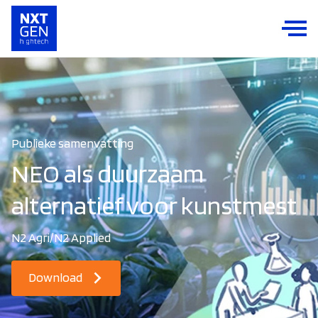
Publieke samenvatting
NEO als duurzaam
alternatief voor kunstmest
N2 Agri/N2 Applied
Download