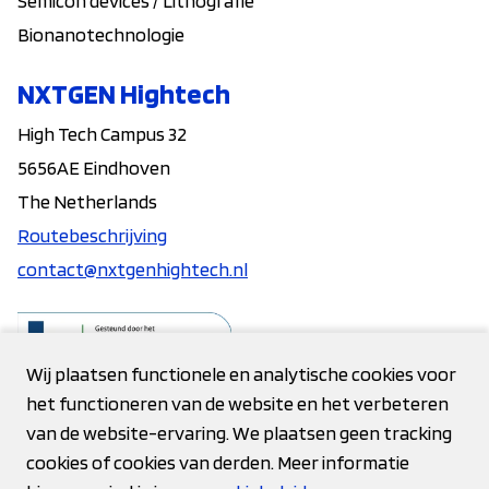
Semicon devices / Lithografie
Bionanotechnologie
NXTGEN Hightech
High Tech Campus 32
5656AE Eindhoven
The Netherlands
Routebeschrijving
contact@nxtgenhightech.nl
Wij plaatsen functionele en analytische cookies voor
het functioneren van de website en het verbeteren
Contact
van de website-ervaring. We plaatsen geen tracking
cookies of cookies van derden. Meer informatie
Privacy verklaring