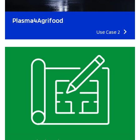
Plasma4Agrifood
Use Case 2