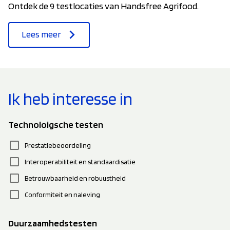
Ontdek de 9 testlocaties van Handsfree Agrifood.
Lees meer
Ik heb interesse in
Technoloigsche testen
check_box_outline_blank
Prestatiebeoordeling
check_box_outline_blank
Interoperabiliteit en standaardisatie
check_box_outline_blank
Betrouwbaarheid en robuustheid
check_box_outline_blank
Conformiteit en naleving
Duurzaamhedstesten