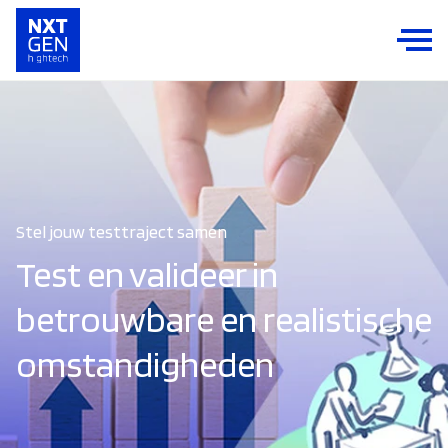
Stel jouw testtraject samen
Test en valideer in
betrouwbare en realistische
omstandigheden