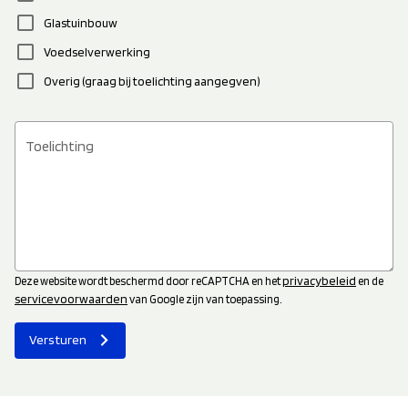
check_box_outline_blank
Glastuinbouw
check_box_outline_blank
Voedselverwerking
check_box_outline_blank
Overig (graag bij toelichting aangegven)
Toelichting
privacybeleid
Deze website wordt beschermd door reCAPTCHA en het
en de
servicevoorwaarden
van Google zijn van toepassing.
Versturen