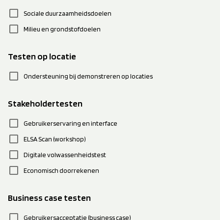
check_box_outline_blank
Sociale duurzaamheidsdoelen
check_box_outline_blank
Milieu en grondstofdoelen
Testen op locatie
check_box_outline_blank
Ondersteuning bij demonstreren op locaties
Stakeholdertesten
check_box_outline_blank
Gebruikerservaring en interface
check_box_outline_blank
ELSA Scan (workshop)
check_box_outline_blank
Digitale volwassenheidstest
check_box_outline_blank
Economisch doorrekenen
Business case testen
check_box_outline_blank
Gebruikersacceptatie (business case)