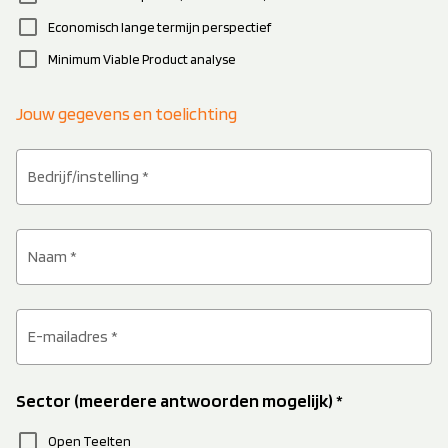
check_box_outline_blank
Economisch lange termijn perspectief
check_box_outline_blank
Minimum Viable Product analyse
Jouw gegevens en toelichting
Bedrijf/instelling *
Naam *
E-mailadres *
Sector (meerdere antwoorden mogelijk) *
check_box_outline_blank
Open Teelten