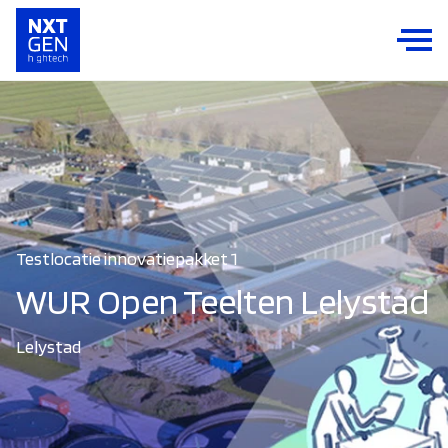
Testlocatie innovatiepakket 1
WUR Open Teelten Lelystad
Lelystad