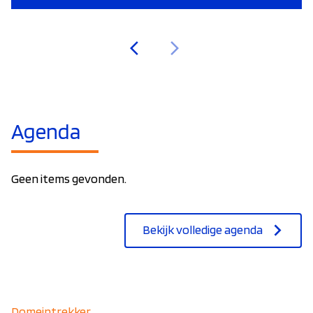
arrow_back_ios
arrow_forward_ios
Agenda
Geen items gevonden.
Bekijk volledige agenda
Domeintrekker