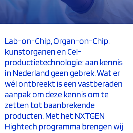
Lab-on-Chip, Organ-on-Chip,
kunstorganen en Cel-
productietechnologie: aan kennis
in Nederland geen gebrek. Wat er
wél ontbreekt is een vastberaden
aanpak om deze kennis om te
zetten tot baanbrekende
producten. Met het NXTGEN
Hightech programma brengen wij