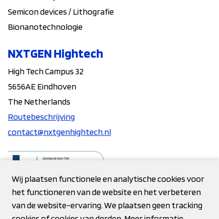
Semicon devices / Lithografie
Bionanotechnologie
NXTGEN Hightech
High Tech Campus 32
5656AE Eindhoven
The Netherlands
Routebeschrijving
contact@nxtgenhightech.nl
Wij plaatsen functionele en analytische cookies voor
het functioneren van de website en het verbeteren
Contact
van de website-ervaring. We plaatsen geen tracking
cookies of cookies van derden. Meer informatie
Privacy verklaring