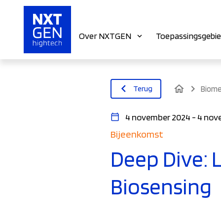
Over NXTGEN
Toepassingsgebi
home
Terug
Biome
4 november 2024 - 4 nov
Bijeenkomst
Deep Dive: 
Biosensing