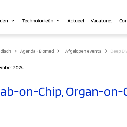
eden
Technologieën
Actueel
Vacatures
Con
disch
Agenda - Biomed
Afgelopen events
ember 2024
Lab-on-Chip, Organ-on-