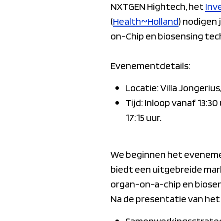
NXTGEN Hightech, het
Inv
(
Health~Holland
) nodigen
on-Chip en biosensing tec
Evenementdetails:
Locatie: Villa Jongeriu
Tijd: Inloop vanaf 13:
17:15 uur.
We beginnen het evenemen
biedt een uitgebreide mar
organ-on-a-chip en biosen
Na de presentatie van het
Samenwerkingsstrate