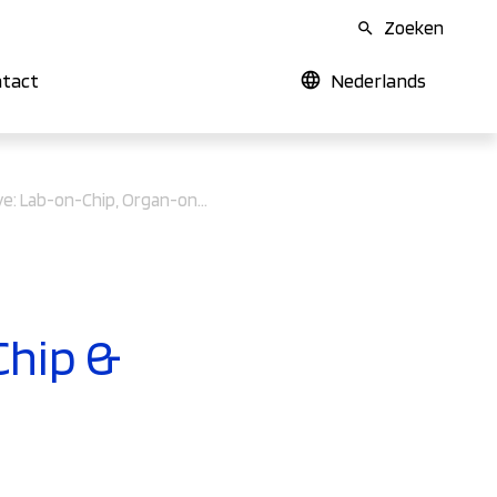
Zoeken
tact
Nederlands
Deep Dive: Lab-on-Chip, Organ-on-Chip & Biosensing
Chip &